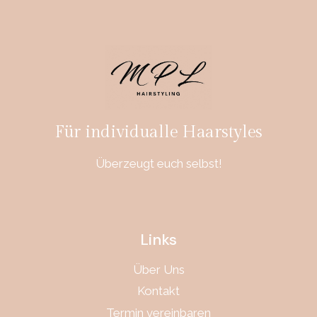
Für individualle Haarstyles
Überzeugt euch selbst!
Links
Über Uns
Kontakt
Termin vereinbaren