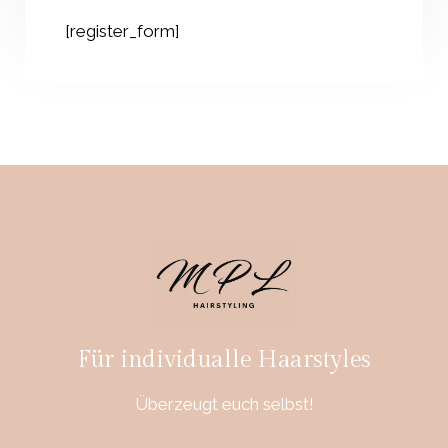
[register_form]
Für individualle Haarstyles
Überzeugt euch selbst!