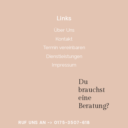
Links
Über Uns
Kontakt
Termin vereinbaren
Dienstleistungen
Impressum
Du
brauchst
eine
Beratung?